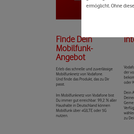
ermöglicht. Ohne diese
Finde Dein
In
Mobilfunk-
Angebot
Vodafo
Erleb das schnelle und zuverlässige
der vo
Mobilfunknetz von Vodafone.
bekom
Und finde das Produkt, das zu Dir
oder K
passt.
Dein 
Im Mobilfunknetz von Vodafone bist
Deine
Du immer gut erreichbar: 99,2 % aller
Gemei
Haushalte in Deutschland können
Verfü
Mobilfunk über 4G|LTE oder 5G
wähle
nutzen.
zu De