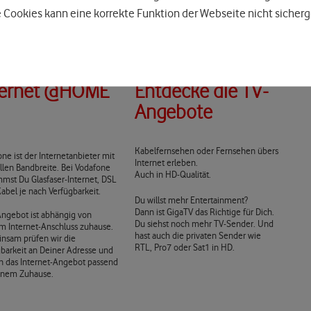
 Cookies kann eine korrekte Funktion der Webseite nicht sicherg
ternet @HOME
Entdecke die TV-
Angebote
Kabelfernsehen oder Fernsehen übers
ne ist der Internetanbieter mit
Internet erleben.
llen Bandbreite. Bei Vodafone
Auch in HD-Qualität.
mst Du Glasfaser-Internet, DSL
abel je nach Verfügbarkeit.
Du willst mehr Entertainment?
Dann ist GigaTV das Richtige für Dich.
Angebot ist abhängig von
Du siehst noch mehr TV-Sender. Und
m Internet-Anschluss zuhause.
hast auch die privaten Sender wie
nsam prüfen wir die
RTL, Pro7 oder Sat1 in HD.
gbarkeit an Deiner Adresse und
n das Internet-Angebot passend
inem Zuhause.