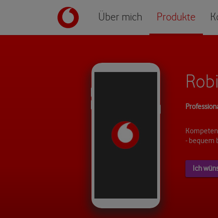
Über mich
Produkte
K
Robi
Profession
Kompetent
- bequem 
Ich wün