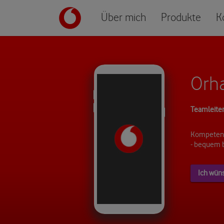
Über mich
Produkte
K
Orha
Teamleite
Kompetent
- bequem 
Ich wün