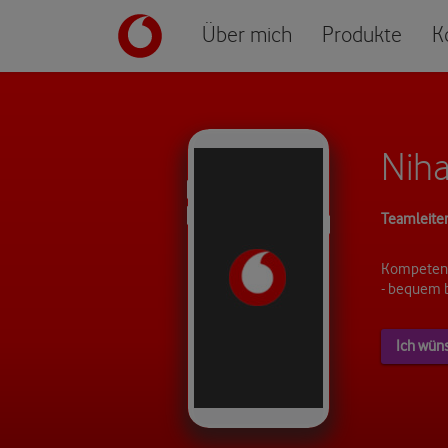
Über mich
Produkte
K
Niha
Teamleite
Kompetent
- bequem 
Ich wün