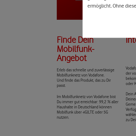
ermöglicht. Ohne diese
Finde Dein
In
Mobilfunk-
Angebot
Vodafo
Erleb das schnelle und zuverlässige
der vo
Mobilfunknetz von Vodafone.
bekom
Und finde das Produkt, das zu Dir
oder K
passt.
Dein 
Im Mobilfunknetz von Vodafone bist
Deine
Du immer gut erreichbar: 99,2 % aller
Gemei
Haushalte in Deutschland können
Verfü
Mobilfunk über 4G|LTE oder 5G
wähle
nutzen.
zu De