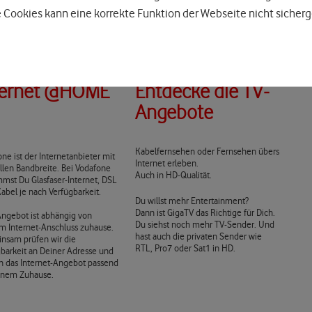
 Cookies kann eine korrekte Funktion der Webseite nicht sicherg
ternet @HOME
Entdecke die TV-
Angebote
Kabelfernsehen oder Fernsehen übers
ne ist der Internetanbieter mit
Internet erleben.
llen Bandbreite. Bei Vodafone
Auch in HD-Qualität.
mst Du Glasfaser-Internet, DSL
abel je nach Verfügbarkeit.
Du willst mehr Entertainment?
Dann ist GigaTV das Richtige für Dich.
Angebot ist abhängig von
Du siehst noch mehr TV-Sender. Und
m Internet-Anschluss zuhause.
hast auch die privaten Sender wie
nsam prüfen wir die
RTL, Pro7 oder Sat1 in HD.
gbarkeit an Deiner Adresse und
n das Internet-Angebot passend
inem Zuhause.