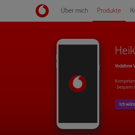
Über mich
Produkte
K
Hei
Vodafone V
Kompetent
- bequem 
Ich wün