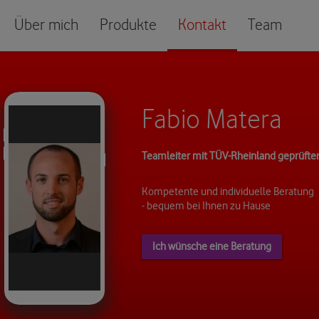
Über mich
Produkte
Kontakt
Team
Fabio Matera
Teamleiter mit TÜV-Rheinland geprüfter 
Kompetente und individuelle Beratung
- bequem bei Ihnen zu Hause
Ich wünsche eine Beratung