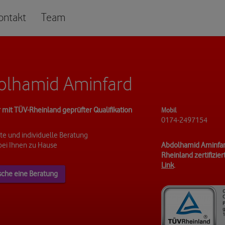
ontakt
Team
olhamid Aminfard
 mit TÜV-Rheinland geprüfter Qualifikation
Mobil
0174-2497154
e und individuelle Beratung
bei Ihnen zu Hause
Abdolhamid Aminfar
Rheinland zertifizie
Link
.
sche eine Beratung