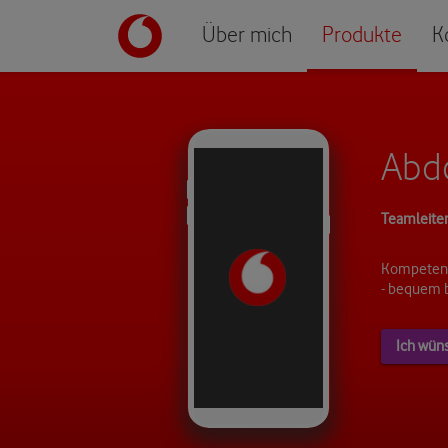
Über mich
Produkte
K
Abd
Teamleiter
Kompetent
- bequem 
Ich wün