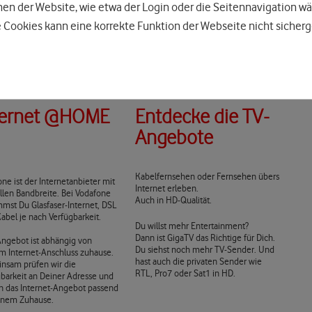
n der Website, wie etwa der Login oder die Seitennavigation wä
 Cookies kann eine korrekte Funktion der Webseite nicht sicherg
ternet @HOME
Entdecke die TV-
Angebote
Kabelfernsehen oder Fernsehen übers
ne ist der Internetanbieter mit
Internet erleben.
llen Bandbreite. Bei Vodafone
Auch in HD-Qualität.
mst Du Glasfaser-Internet, DSL
abel je nach Verfügbarkeit.
Du willst mehr Entertainment?
Dann ist GigaTV das Richtige für Dich.
Angebot ist abhängig von
Du siehst noch mehr TV-Sender. Und
m Internet-Anschluss zuhause.
hast auch die privaten Sender wie
nsam prüfen wir die
RTL, Pro7 oder Sat1 in HD.
gbarkeit an Deiner Adresse und
n das Internet-Angebot passend
inem Zuhause.