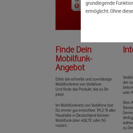
grundlegende Funktione
ermöglicht. Ohne diese
Finde Dein
In
Mobilfunk-
Angebot
Vodafo
Erleb das schnelle und zuverlässige
der vo
Mobilfunknetz von Vodafone.
bekom
Und finde das Produkt, das zu Dir
oder K
passt.
Dein 
Im Mobilfunknetz von Vodafone bist
Deine
Du immer gut erreichbar: 99,2 % aller
Gemei
Haushalte in Deutschland können
Verfü
Mobilfunk über 4G|LTE oder 5G
wähle
nutzen.
zu De